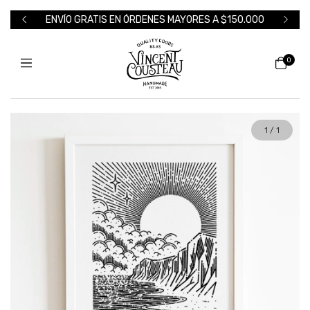
ENVÍO GRATIS EN ÓRDENES MAYORES A $150.000
0
1
/
1