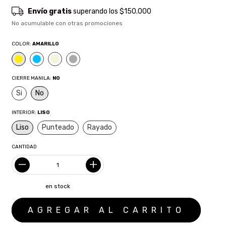
Envío gratis
superando los
$150.000
No acumulable con otras promociones
COLOR:
AMARILLO
CIERRE MANILA:
NO
Si
No
INTERIOR:
LISO
Liso
Punteado
Rayado
CANTIDAD
en stock